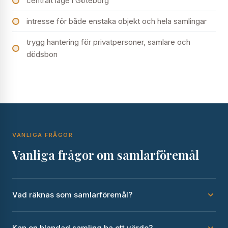
centralt läge i Göteborg
intresse för både enstaka objekt och hela samlingar
trygg hantering för privatpersoner, samlare och
dödsbon
VANLIGA FRÅGOR
Vanliga frågor om samlarföremål
Vad räknas som samlarföremål?
Kan en blandad samling ha ett värde?