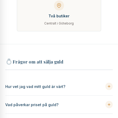
Två butiker
Centralt i Göteborg
Frågor om att sälja guld
Hur vet jag vad mitt guld är värt?
Värdet på ditt guld beror främst på vikt, karathalt och
Vad påverkar priset på guld?
aktuellt guldpris. I vissa fall kan även form, ålder eller
samlarvärde påverka det slutliga värdet. Hos Joakims Mynt
Priset på guld påverkas framför allt av det aktuella