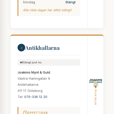
Söndag
Stängt
Alla röda dagar har alltid stängt!
Antikhallarna
2
Stängt just nu
Joakims Mynt & Guld
Västra Hamngatan 6
Antikhallarna
411 17 Göteborg
HITTA HIT
Tel:
070-336 12 20
ÖPPETTIDER