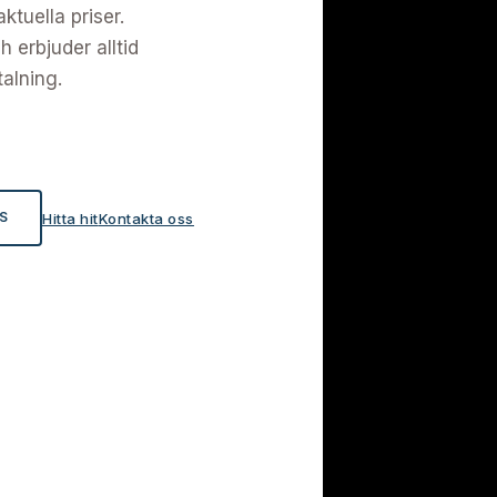
tuella priser.
 erbjuder alltid
talning.
S
Hitta hit
Kontakta oss