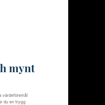
och mynt
ra värdeföremål
r du en trygg